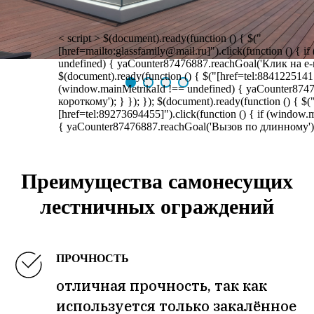
< script > $(document).ready(function () { $("
[href=mailto:glassfamily@mail.ru]").click(function () { 
undefined) { yaCounter87476887.reachGoal('Клик на e-mai
$(document).ready(function () { $("[href=tel:88412251415]
(window.mainMetrikaId !== undefined) { yaCounter874
короткому'); } }); }); $(document).ready(function () { $(
[href=tel:89273694455]").click(function () { if (window
{ yaCounter87476887.reachGoal('Вызов по длинному'); }
Преимущества
самонесущих
лестничных ограждений
ПРОЧНОСТЬ
отличная прочность, так как
используется только закалённое