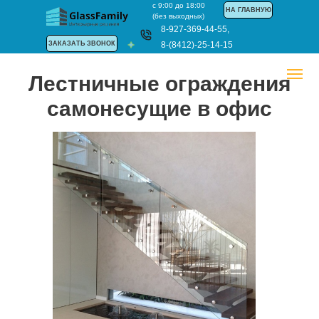
с 9:00 до 18:00
НА ГЛАВНУЮ
(без выходных)
8-927-369-44-55
,
ЗАКАЗАТЬ ЗВОНОК
8-(8412)-25-14-15
Лестничные ограждения
самонесущие
в офис