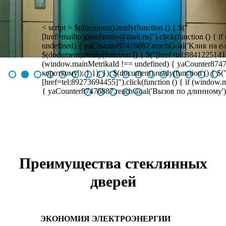
< script > $(document).ready(function () { $("
[href=mailto:glassfamily@mail.ru]").click(function () { 
undefined) { yaCounter87476887.reachGoal('Клик на e-mai
$(document).ready(function () { $("[href=tel:88412251415]
(window.mainMetrikaId !== undefined) { yaCounter874
короткому'); } }); }); $(document).ready(function () { $(
[href=tel:89273694455]").click(function () { if (window
{ yaCounter87476887.reachGoal('Вызов по длинному'); }
Преимущества стеклянных
дверей
ЭКОНОМИЯ ЭЛЕКТРОЭНЕРГИИ