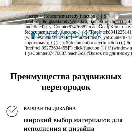
< script > $(document).ready(function () { $("
[href=mailto:glassfamily@mail.ru]").click(function () { 
undefined) { yaCounter87476887.reachGoal('Клик на e-mai
$(document).ready(function () { $("[href=tel:88412251415]
(window.mainMetrikaId !== undefined) { yaCounter874
короткому'); } }); }); $(document).ready(function () { $(
[href=tel:89273694455]").click(function () { if (window
{ yaCounter87476887.reachGoal('Вызов по длинному'); }
Преимущества раздвижных
перегородок
ВАРИАНТЫ ДИЗАЙНА
широкий выбор материалов для
исполнения и дизайна